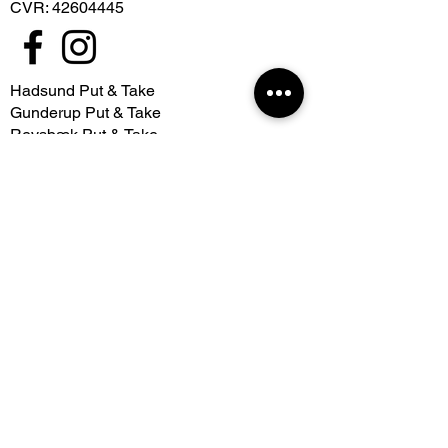
CVR: 42604445
Hadsund Put & Take​
Gunderup Put & Take
Revsbæk Put & Take
Om
Find vej
Privatlivspolitik​
Ofte stillede spørgsmål
Betaling
Regler ved søerne
Sådan udfylder du Fiskekort
Priser​
Samarbejdspartnere