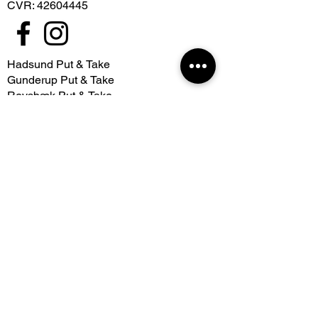
CVR: 42604445
Hadsund Put & Take​
Gunderup Put & Take
Revsbæk Put & Take
Om
Find vej
Privatlivspolitik​
Ofte stillede spørgsmål
Betaling
Regler ved søerne
Sådan udfylder du Fiskekort
Priser​
Kooperationspartner