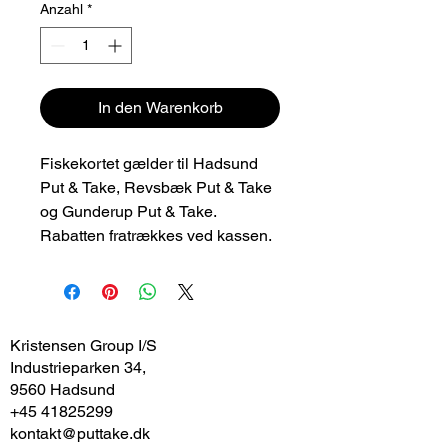
Anzahl
*
In den Warenkorb
Fiskekortet gælder til Hadsund
Put & Take, Revsbæk Put & Take
og Gunderup Put & Take.
Rabatten fratrækkes ved kassen.
Kristensen Group I/S
Industrieparken 34,
9560 Hadsund
+45 41825299
kontakt@puttake.dk