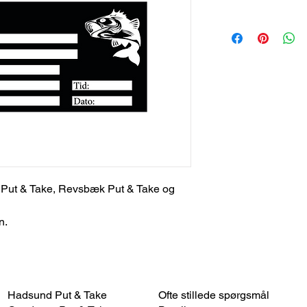
d Put & Take, Revsbæk Put & Take og
n.
Hadsund Put & Take​
Ofte stillede spørgsmål