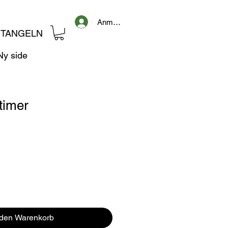
Anmelden
TANGELN
Ny side
 timer
 den Warenkorb