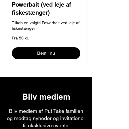
Powerbait (ved leje af
fiskestænger)
Tilkøb en valgfri Powerbait ved leje af
fiskestænger
Fra
Fra 50 kr.
50
danske
kroner
Bestil nu
Bliv medlem
Bliv medlem af Put Take familien
og modtag nyheder og invitationer
til eksklusive events