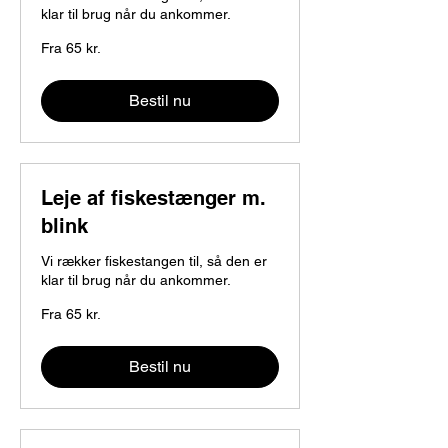
klar til brug når du ankommer.
Fra
Fra 65 kr.
65
danske
kroner
Bestil nu
Leje af fiskestænger m.
blink
Vi rækker fiskestangen til, så den er
klar til brug når du ankommer.
Fra
Fra 65 kr.
65
danske
kroner
Bestil nu